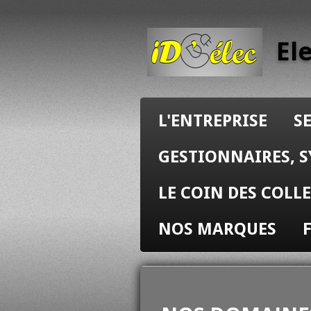
Passer
au
El
contenu
principal
L'ENTREPRISE
S
GESTIONNAIRES, 
LE COIN DES COL
NOS MARQUES