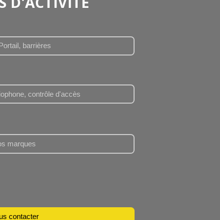
 D'ACTIVITE
Portail, barrières
iophone, contrôle d'accès
os marques
us contacter